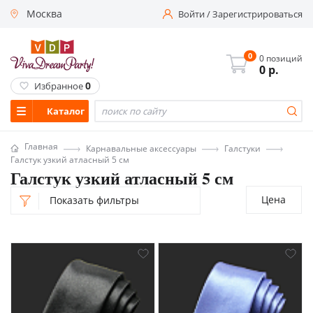
Москва
Войти
/
Зарегистрироваться
0
0 позиций
0
р.
0
Избранное
Каталог
Главная
Карнавальные аксессуары
Галстуки
Галстук узкий атласный 5 см
Галстук узкий атласный 5 см
Цена
Показать фильтры