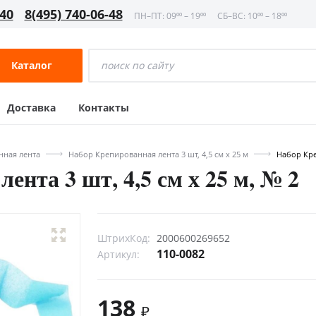
-40
8(495) 740-06-48
ПН–ПТ: 09⁰⁰ – 19⁰⁰
СБ–ВС: 10⁰⁰ – 18⁰⁰
Каталог
Доставка
Контакты
нная лента
Набор Крепированная лента 3 шт, 4,5 см х 25 м
Набор Кре
ента 3 шт, 4,5 см х 25 м, № 2
ШтрихКод:
2000600269652
110-0082
Артикул:
138
₽