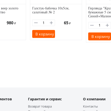
 веер золото
Галстук-бабочка 10х5см,
Гирлянда "Кру
ство
салатовый № 2
бумажные 5 см 
Синий+Малин
980
65
₽
₽
В корзину
В корзину
иентов
Гарантия и сервис
О компании
Возврат товара
Контакты