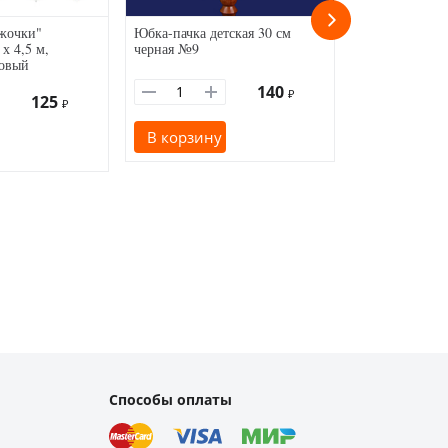
жочки"
Юбка-пачка детская 30 см
Занавес Дожди
х 4,5 м,
черная №9
х 3 м, металл
овый
140
₽
125
₽
В корзину
В корзину
Способы оплаты