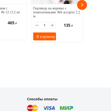
вая с
Гирлянда на веревке с
Вьетнамский 
№ 12 (3,2 м)
помпончиками №8 ассорти 2,2
Чеснок черны
м
465
₽
135
₽
В корзину
В корзину
Способы оплаты