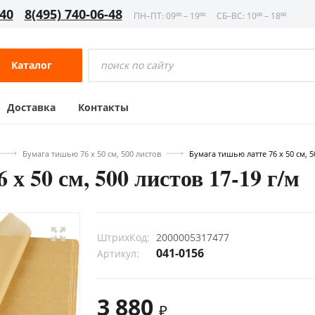
-40
8(495) 740-06-48
ПН–ПТ: 09⁰⁰ – 19⁰⁰
СБ–ВС: 10⁰⁰ – 18⁰⁰
Каталог
Доставка
Контакты
Бумага тишью 76 х 50 см, 500 листов
Бумага тишью латте 76 х 50 см, 5
х 50 см, 500 листов 17-19 г/м
ШтрихКод:
2000005317477
041-0156
Артикул:
3 880
₽