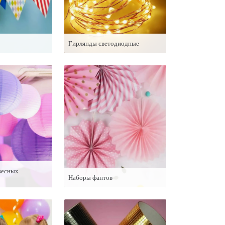
Гирлянды светодиодные
весных
Наборы фантов