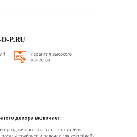
-D-P.RU
ний
Гарантия высокого
качества
чного декора включает:
 праздничного стола (от скатертей и
 посуды, трубочек и палочек для коктейлей);