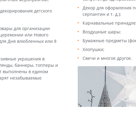
Декор для оформления п
 декорирования детского
серпантин и т. д.);
Карнавальные принадлежн
товары для организации
Воздушные шары;
 церемонии или Нового
Бумажные предметы (фон
 для Дня влюбленных или 8
Хлопушки;
Свечи и многое другое.
юзивные украшения в
рлянды, баннеры, топперы и
ут выполнены в едином
дарят незабываемые