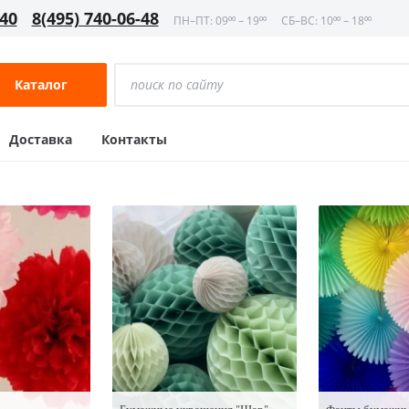
-40
8(495) 740-06-48
ПН–ПТ: 09⁰⁰ – 19⁰⁰
СБ–ВС: 10⁰⁰ – 18⁰⁰
Каталог
Доставка
Контакты