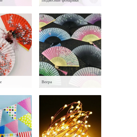
ые
Подвесные фонарики
е
Веера