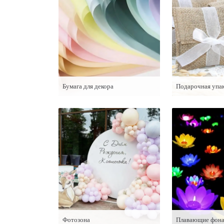
Бумага для декора
Подарочная упа
Фотозона
Плавающие фона