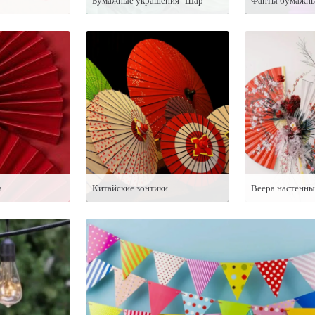
Бумажные украшения "Шар"
Фанты бумажн
а
Китайские зонтики
Веера настенны