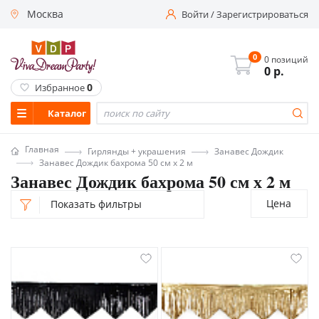
Москва
Войти
/
Зарегистрироваться
0
0 позиций
0
р.
0
Избранное
Каталог
Главная
Гирлянды + украшения
Занавес Дождик
Занавес Дождик бахрома 50 см х 2 м
Занавес Дождик бахрома 50 см х 2 м
Цена
Показать фильтры