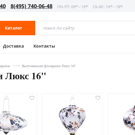
-40
8(495) 740-06-48
ПН–ПТ: 09⁰⁰ – 19⁰⁰
СБ–ВС: 10⁰⁰ – 18⁰⁰
Каталог
Доставка
Контакты
нарики
Вьетнамские фонарики Люкс 16"
и Люкс 16"