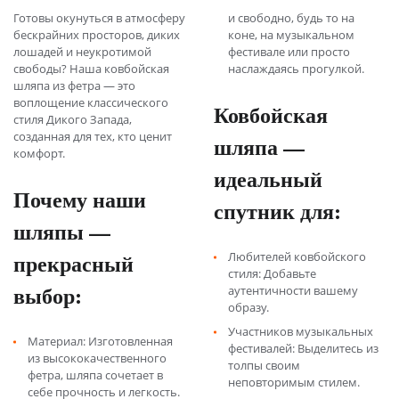
Готовы окунуться в атмосферу
и свободно, будь то на
бескрайних просторов, диких
коне, на музыкальном
лошадей и неукротимой
фестивале или просто
свободы? Наша ковбойская
наслаждаясь прогулкой.
шляпа из фетра — это
воплощение классического
Ковбойская
стиля Дикого Запада,
созданная для тех, кто ценит
шляпа —
комфорт.
идеальный
Почему наши
спутник для:
шляпы —
прекрасный
Любителей ковбойского
стиля: Добавьте
выбор:
аутентичности вашему
образу.
Участников музыкальных
Материал: Изготовленная
фестивалей: Выделитесь из
из высококачественного
толпы своим
фетра, шляпа сочетает в
неповторимым стилем.
себе прочность и легкость.