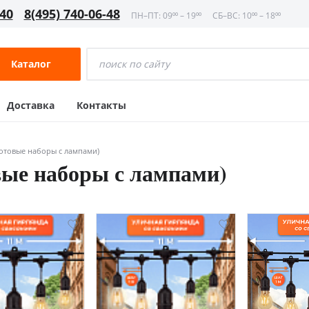
-40
8(495) 740-06-48
ПН–ПТ: 09⁰⁰ – 19⁰⁰
СБ–ВС: 10⁰⁰ – 18⁰⁰
Каталог
Доставка
Контакты
готовые наборы с лампами)
вые наборы с лампами)