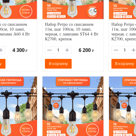
о со свисанием
Набор Ретро со свисанием
Набор Ретро 
0см, 10 ламп,
11м, шаг 100см, 10 ламп,
11м, шаг 100
лампами А60 4 Вт
черная, с лампами ST64 4 Вт
черная, с ла
К2700, крепеж
К2700, креп
4 300
6 200
₽
₽
у
В корзину
В корзину