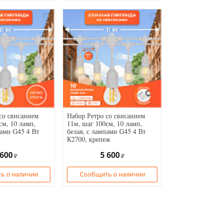
со свисанием
Набор Ретро со свисанием
см, 10 ламп,
11м, шаг 100см, 10 ламп,
пами G45 4 Вт
белая, с лампами G45 4 Вт
К2700, крепеж
 600
5 600
₽
₽
ь о наличии
Сообщить о наличии