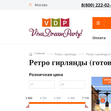
8(800) 222-02
Москва
Оплата
Главная
Ретро гирлянды
Ретро гирлянды (
Ретро гирлянды (гото
Розничная цена
от
до
3 900
4 703
5 505
6 308
7 110