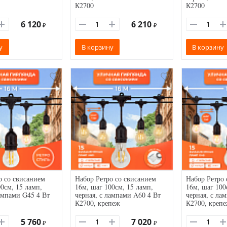
К2700
К2700
6 120
6 210
₽
₽
у
В корзину
В корзину
о со свисанием
Набор Ретро со свисанием
Набор Ретро 
0см, 15 ламп,
16м, шаг 100см, 15 ламп,
16м, шаг 100
лампами G45 4 Вт
черная, с лампами A60 4 Вт
черная, с ла
К2700, крепеж
К2700, креп
5 760
7 020
₽
₽