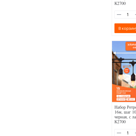
К2700
В корзин
Набор Ретр
16м, шаг 10
черная, с 
К2700