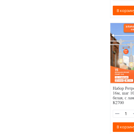
В корзин
Набор Ретр
16м, шаг 10
белая, с ла
К2700
В корзин