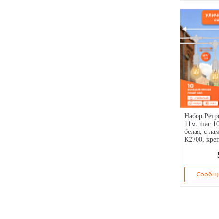
Набор Ретр
11м, шаг 10
белая, с ла
К2700, кре
Сообщи