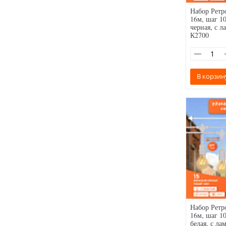
Набор Ретр
16м, шаг 10
черная, с 
К2700
В корзин
Набор Ретр
16м, шаг 10
белая, с ла