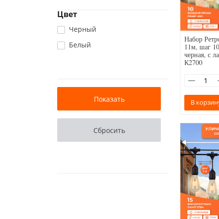
Цвет
Черный
Набор Ретр
Белый
11м, шаг 10
черная, с 
К2700
В корзин