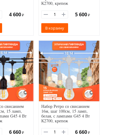
К2700, крепеж
4 600
5 600
₽
₽
В корзину
со свисанием
Набор Ретро со свисанием
см, 15 ламп,
16м, шаг 100см, 15 ламп,
мпами G45 4 Вт
белая, с лампами G45 4 Вт
еж
К2700, крепеж
6 660
6 660
₽
₽