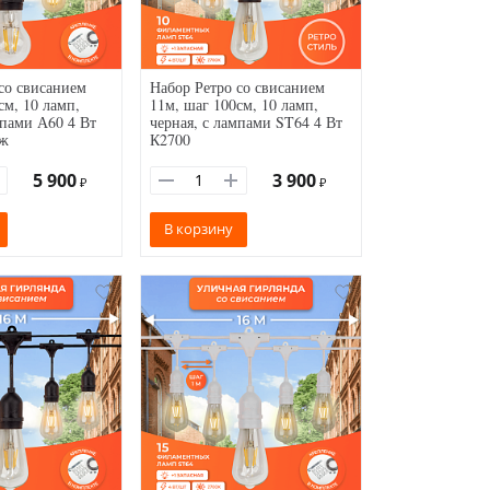
со свисанием
Набор Ретро со свисанием
см, 10 ламп,
11м, шаг 100см, 10 ламп,
мпами А60 4 Вт
черная, с лампами ST64 4 Вт
еж
К2700
5 900
3 900
₽
₽
В корзину