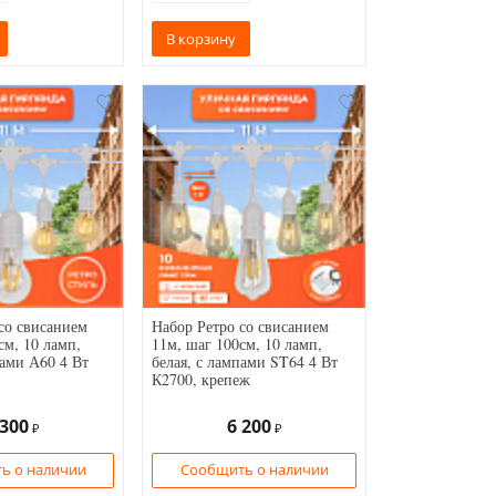
В корзину
со свисанием
Набор Ретро со свисанием
см, 10 ламп,
11м, шаг 100см, 10 ламп,
пами А60 4 Вт
белая, с лампами ST64 4 Вт
К2700, крепеж
 300
6 200
₽
₽
ь о наличии
Сообщить о наличии