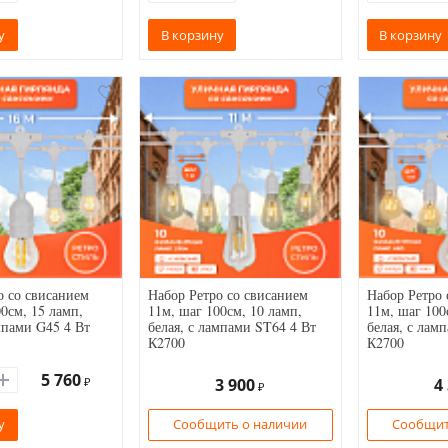
у
В корзину
В корзину
о со свисанием
Набор Ретро со свисанием
Набор Ретро 
0см, 15 ламп,
11м, шаг 100см, 10 ламп,
11м, шаг 100
мпами G45 4 Вт
белая, с лампами ST64 4 Вт
белая, с лам
К2700
К2700
5 760
₽
3 900
4
₽
у
Сообщить о наличии
Сообщит