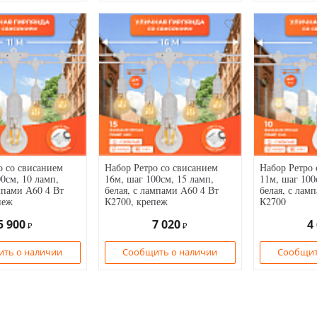
о со свисанием
Набор Ретро со свисанием
Набор Ретро 
0см, 10 ламп,
16м, шаг 100см, 15 ламп,
11м, шаг 100
мпами А60 4 Вт
белая, с лампами A60 4 Вт
белая, с лам
пеж
К2700, крепеж
К2700
5 900
7 020
4
₽
₽
ть о наличии
Сообщить о наличии
Сообщит