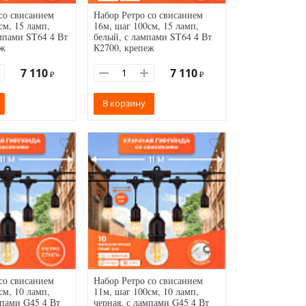
со свисанием
Набор Ретро со свисанием
см, 15 ламп,
16м, шаг 100см, 15 ламп,
ампами ST64 4 Вт
белый, с лампами ST64 4 Вт
еж
К2700, крепеж
7 110
7 110
₽
₽
В корзину
со свисанием
Набор Ретро со свисанием
см, 10 ламп,
11м, шаг 100см, 10 ламп,
мпами G45 4 Вт
черная, с лампами G45 4 Вт