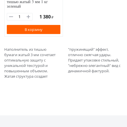
тишью жатый 3 мм 1 кг
зеленый
1 380
₽
В корзину
Наполнитель из тишью
"пружинящий" эффект,
бумаги жатый 3 мм сочетает
отлично смягчая удары.
оптимальную защиту с
Придает упаковке стильный,
уникальной текстурой и
"небрежно-элегантный" вид с
повышенным объемом.
динамичной фактурой.
Жатая структура создает