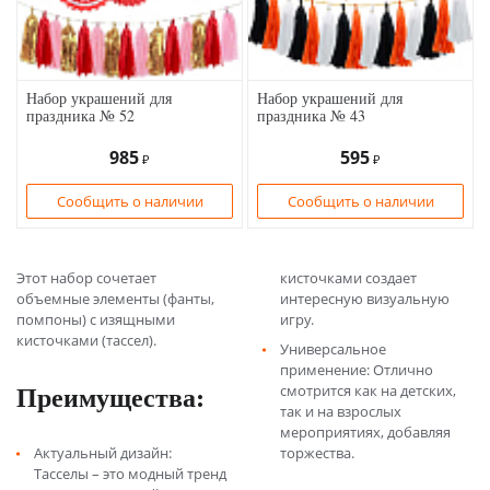
Набор украшений для
Набор украшений для
праздника № 52
праздника № 43
985
595
₽
₽
Сообщить о наличии
Сообщить о наличии
Этот набор сочетает
кисточками создает
объемные элементы (фанты,
интересную визуальную
помпоны) с изящными
игру.
кисточками (тассел).
Универсальное
применение: Отлично
Преимущества:
смотрится как на детских,
так и на взрослых
мероприятиях, добавляя
Актуальный дизайн:
торжества.
Тасселы – это модный тренд