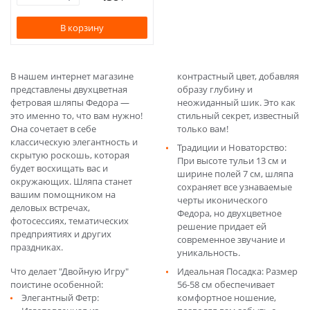
В корзину
В нашем интернет магазине
контрастный цвет, добавляя
представлены двухцветная
образу глубину и
фетровая шляпы Федора —
неожиданный шик. Это как
это именно то, что вам нужно!
стильный секрет, известный
Она сочетает в себе
только вам!
классическую элегантность и
Традиции и Новаторство:
скрытую роскошь, которая
При высоте тульи 13 см и
будет восхищать вас и
ширине полей 7 см, шляпа
окружающих. Шляпа станет
сохраняет все узнаваемые
вашим помощником на
черты иконического
деловых встречах,
Федора, но двухцветное
фотосессиях, тематических
решение придает ей
предприятиях и других
современное звучание и
праздниках.
уникальность.
Что делает "Двойную Игру"
Идеальная Посадка: Размер
поистине особенной:
56-58 см обеспечивает
Элегантный Фетр:
комфортное ношение,