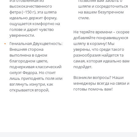
Изготовленная из
позволяя вам забыть о
высококачественного
шляпе и сосредоточиться
фетра (~150 г), эта шляпа
на вашем безупречном
идеально держит форму,
стиле.
ощущается комфортно на
голове и дарит чувство
Не теряйте времени – скорее
уверенности.
добавляйте понравившуюся
Гениальная Двухцветность:
шляпу в корзину! Мы
Внешняя сторона
уверены, что среди такого
выполнена в одном
разнообразия найдется та
благородном цвете,
самая, которая идеально вам
подчеркивая классический
подойдет.
силуэт Федора. Но стоит
Возникли вопросы? Наши
лишь приподнять поля или
менеджеры всегда на связи и
взглянуть изнутри, как
готовы помочь вам!
открывается второй,