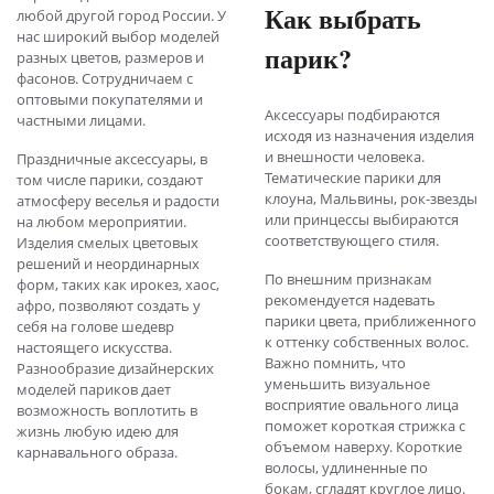
Как выбрать
любой другой город России. У
нас широкий выбор моделей
парик?
разных цветов, размеров и
фасонов. Сотрудничаем с
оптовыми покупателями и
Аксессуары подбираются
частными лицами.
исходя из назначения изделия
и внешности человека.
Праздничные аксессуары, в
Тематические парики для
том числе парики, создают
клоуна, Мальвины, рок-звезды
атмосферу веселья и радости
или принцессы выбираются
на любом мероприятии.
соответствующего стиля.
Изделия смелых цветовых
решений и неординарных
По внешним признакам
форм, таких как ирокез, хаос,
рекомендуется надевать
афро, позволяют создать у
парики цвета, приближенного
себя на голове шедевр
к оттенку собственных волос.
настоящего искусства.
Важно помнить, что
Разнообразие дизайнерских
уменьшить визуальное
моделей париков дает
восприятие овального лица
возможность воплотить в
поможет короткая стрижка с
жизнь любую идею для
объемом наверху. Короткие
карнавального образа.
волосы, удлиненные по
бокам, сгладят круглое лицо.