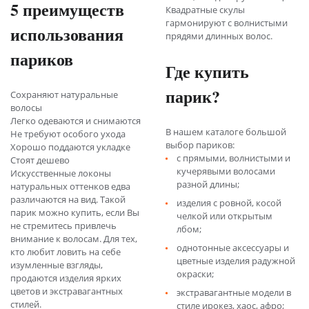
5 преимуществ
Квадратные скулы
гармонируют с волнистыми
использования
прядями длинных волос.
париков
Где купить
парик?
Сохраняют натуральные
волосы
Легко одеваются и снимаются
В нашем каталоге большой
Не требуют особого ухода
выбор париков:
Хорошо поддаются укладке
с прямыми, волнистыми и
Стоят дешево
кучерявыми волосами
Искусственные локоны
разной длины;
натуральных оттенков едва
различаются на вид. Такой
изделия с ровной, косой
парик можно купить, если Вы
челкой или открытым
не стремитесь привлечь
лбом;
внимание к волосам. Для тех,
однотонные аксессуары и
кто любит ловить на себе
цветные изделия радужной
изумленные взгляды,
окраски;
продаются изделия ярких
цветов и экстравагантных
экстравагантные модели в
стилей.
стиле ирокез, хаос, афро;