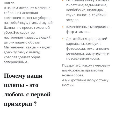
Огромный выбор стилей -
шляпа.
пиратские, ведьминские,
В нашем интернет-магазине
ковбойские, цилиндры,
собранна настоящая
гаучо, канотье, трибли и
коллекция головных уборов
Федора.
на любой вкус, стиль и случай.
Качественные материалы -
Шляпа - не просто головной
фетр и замша.
убор. Это характер,
настроение и завершающий
Для любых мероприятий -
штрих вашего образа.
карнавалы, хэллоуин,
Мы уверены: каждый найдет
фотосессии, тематические
здесь ту самую шляпу,
вечеринки, выступления и
которая сделает образ
повседневная носка.
завершенным.
Подарите близкому человеку
возможность примерить
Почему наши
новый образ.
А мы доставим любую точку
шляпы - это
России!
любовь с первой
примерки ?