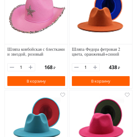
Шляпа ковбойская с блестками
Шляпа Федора фетровая 2
и звездой, розовый
цвета, оранжевый+синий
168
438
₽
₽
В корзину
В корзину