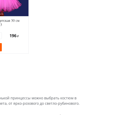
етская 30 см
№3
196
₽
нькой принцессы можно выбрать костюм в
та, от ярко-розового до светло-рубинового.