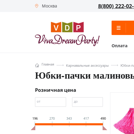
8(800) 222-02
Москва
Оплата
Главная
Карнавальные аксессуары
Юбки-па
Юбки-пачки малинов
Розничная цена
от
до
196
270
343
417
490