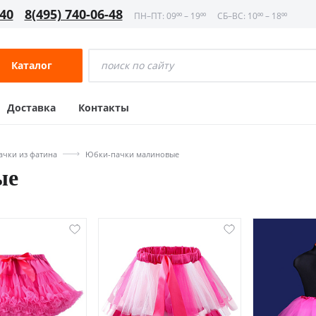
-40
8(495) 740-06-48
ПН–ПТ: 09⁰⁰ – 19⁰⁰
СБ–ВС: 10⁰⁰ – 18⁰⁰
Каталог
Доставка
Контакты
чки из фатина
Юбки-пачки малиновые
ые