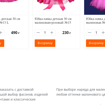
 детская 30 см
Юбка-пачка детская 30 см
Юбка-пачка д
 №13 L
малиновая+розовый №15
малиновая 
490
230
₽
₽
у
В корзину
В корзину
аказать с доставкой
При выборе наряда для мале
ьшой выбор фасонов, изделий
любом оттенке малинового цве
нтами и классические