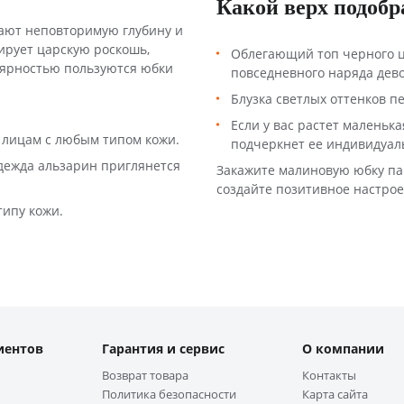
Какой верх подобр
ают неповторимую глубину и
ирует царскую роскошь,
Облегающий топ черного ц
лярностью пользуются юбки
повседневного наряда дев
Блузка светлых оттенков пе
Если у вас растет маленьк
 лицам с любым типом кожи.
подчеркнет ее индивидуал
Одежда альзарин приглянется
Закажите малиновую юбку пач
создайте позитивное настрое
ипу кожи.
иентов
Гарантия и сервис
О компании
Возврат товара
Контакты
Политика безопасности
Карта сайта