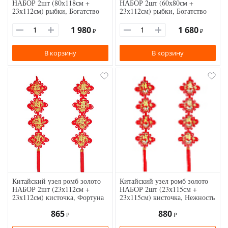
НАБОР 2шт (80х118см +
НАБОР 2шт (60х80см +
23х112см) рыбки, Богатство
23х112см) рыбки, Богатство
1 980
1 680
₽
₽
В корзину
В корзину
Китайский узел ромб золото
Китайский узел ромб золото
НАБОР 2шт (23х112см +
НАБОР 2шт (23х115см +
23х112см) кисточка, Фортуна
23х115см) кисточка, Нежность
865
880
₽
₽