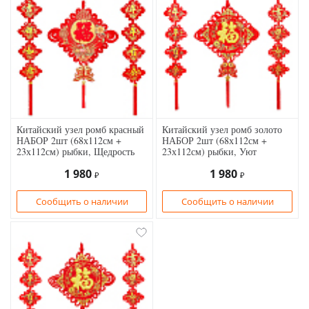
Китайский узел ромб красный
Китайский узел ромб золото
НАБОР 2шт (68х112см +
НАБОР 2шт (68х112см +
23х112см) рыбки, Щедрость
23х112см) рыбки, Уют
1 980
1 980
₽
₽
Сообщить о наличии
Сообщить о наличии