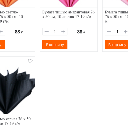
ью светло-
Бумага тишью амарантовая 76
Бумага тишью
6 х 50 см, 10
х 50 см, 10 листов 17-19 г/м
76 х 50 см, 1
9 г/м
м
88
88
₽
₽
у
В корзину
В корзину
ью черная 76 х 50
ов 17-19 г/м