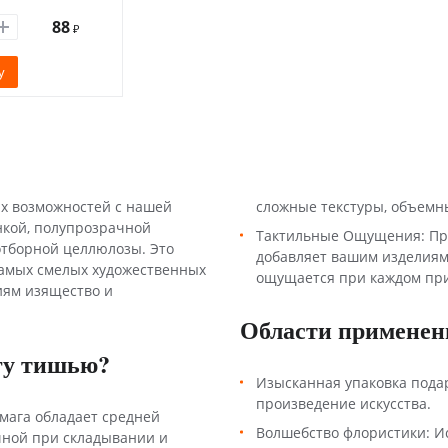
88
₽
у
их возможностей с нашей
сложные текстуры, объемн
нкой, полупрозрачной
Тактильные Ощущения: При
отборной целлюлозы. Это
добавляет вашим изделиям
амых смелых художественных
ощущается при каждом пр
иям изящество и
Области применен
гу тишью?
Изысканная упаковка пода
произведение искусства.
умага обладает средней
Волшебство флористики: И
чной при складывании и