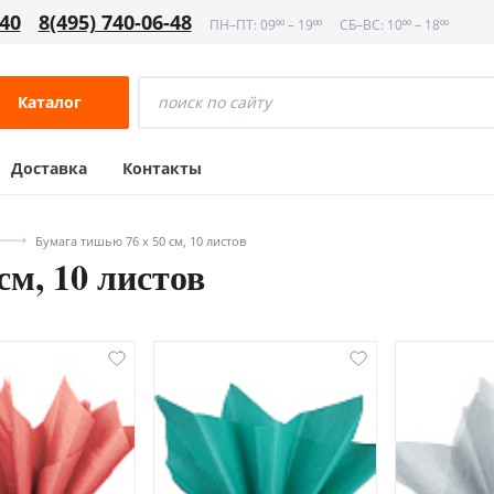
-40
8(495) 740-06-48
ПН–ПТ: 09⁰⁰ – 19⁰⁰
СБ–ВС: 10⁰⁰ – 18⁰⁰
Каталог
Доставка
Контакты
Бумага тишью 76 х 50 см, 10 листов
см, 10 листов