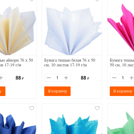
ью айвори 76 х 50
Бумага тишью белая 76 х 50
Бумага тишь
ов 17-19 г/м
см, 10 листов 17-19 г/м
50 см, 10 лис
88
88
₽
₽
у
В корзину
В корзину