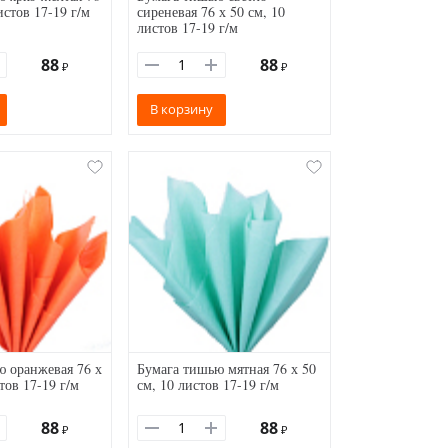
истов 17-19 г/м
сиреневая 76 х 50 см, 10
листов 17-19 г/м
88
88
₽
₽
В корзину
 оранжевая 76 х
Бумага тишью мятная 76 х 50
тов 17-19 г/м
см, 10 листов 17-19 г/м
88
88
₽
₽