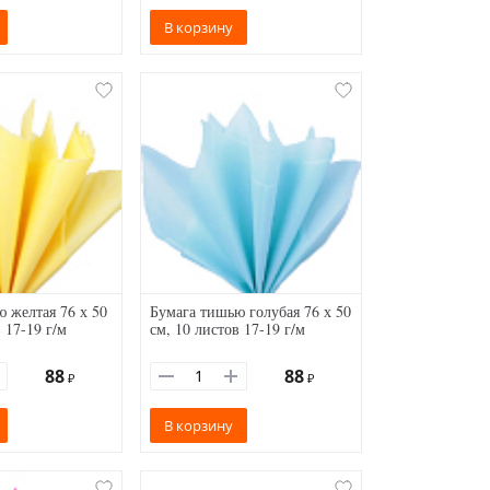
В корзину
 желтая 76 х 50
Бумага тишью голубая 76 х 50
 17-19 г/м
см, 10 листов 17-19 г/м
88
88
₽
₽
В корзину