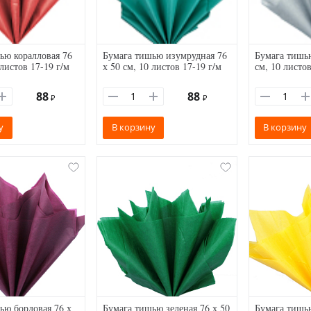
ью коралловая 76
Бумага тишью изумрудная 76
Бумага тишью
 листов 17-19 г/м
х 50 см, 10 листов 17-19 г/м
см, 10 листов
88
88
₽
₽
у
В корзину
В корзину
ью бордовая 76 х
Бумага тишью зеленая 76 х 50
Бумага тишью