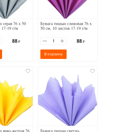
 серая 76 х 50
Бумага тишью сливовая 76 х
 17-19 г/м
50 см, 10 листов 17-19 г/м
88
88
₽
₽
В корзину
 ярко-желтая 76
Бумага тишью светло-