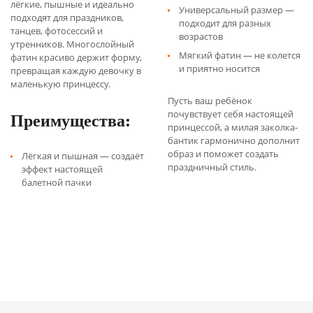
лёгкие, пышные и идеально
Универсальный размер —
подходят для праздников,
подходит для разных
танцев, фотосессий и
возрастов
утренников. Многослойный
Мягкий фатин — не колется
фатин красиво держит форму,
и приятно носится
превращая каждую девочку в
маленькую принцессу.
Пусть ваш ребёнок
Преимущества:
почувствует себя настоящей
принцессой, а милая заколка-
бантик гармонично дополнит
образ и поможет создать
Лёгкая и пышная — создаёт
праздничный стиль.
эффект настоящей
балетной пачки