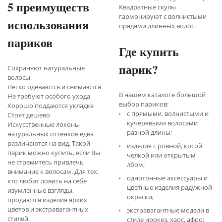
5 преимуществ
Квадратные скулы
гармонируют с волнистыми
использования
прядями длинных волос.
париков
Где купить
парик?
Сохраняют натуральные
волосы
Легко одеваются и снимаются
В нашем каталоге большой
Не требуют особого ухода
выбор париков:
Хорошо поддаются укладке
с прямыми, волнистыми и
Стоят дешево
кучерявыми волосами
Искусственные локоны
разной длины;
натуральных оттенков едва
различаются на вид. Такой
изделия с ровной, косой
парик можно купить, если Вы
челкой или открытым
не стремитесь привлечь
лбом;
внимание к волосам. Для тех,
однотонные аксессуары и
кто любит ловить на себе
цветные изделия радужной
изумленные взгляды,
окраски;
продаются изделия ярких
цветов и экстравагантных
экстравагантные модели в
стилей.
стиле ирокез, хаос, афро;