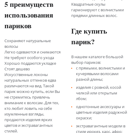
5 преимуществ
Квадратные скулы
гармонируют с волнистыми
использования
прядями длинных волос.
париков
Где купить
парик?
Сохраняют натуральные
волосы
Легко одеваются и снимаются
В нашем каталоге большой
Не требуют особого ухода
выбор париков:
Хорошо поддаются укладке
с прямыми, волнистыми и
Стоят дешево
кучерявыми волосами
Искусственные локоны
разной длины;
натуральных оттенков едва
различаются на вид. Такой
изделия с ровной, косой
парик можно купить, если Вы
челкой или открытым
не стремитесь привлечь
лбом;
внимание к волосам. Для тех,
однотонные аксессуары и
кто любит ловить на себе
цветные изделия радужной
изумленные взгляды,
окраски;
продаются изделия ярких
цветов и экстравагантных
экстравагантные модели в
стилей.
стиле ирокез, хаос, афро;