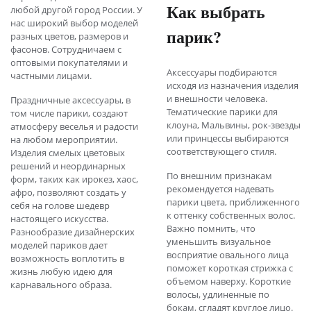
Как выбрать
любой другой город России. У
нас широкий выбор моделей
парик?
разных цветов, размеров и
фасонов. Сотрудничаем с
оптовыми покупателями и
Аксессуары подбираются
частными лицами.
исходя из назначения изделия
и внешности человека.
Праздничные аксессуары, в
Тематические парики для
том числе парики, создают
клоуна, Мальвины, рок-звезды
атмосферу веселья и радости
или принцессы выбираются
на любом мероприятии.
соответствующего стиля.
Изделия смелых цветовых
решений и неординарных
По внешним признакам
форм, таких как ирокез, хаос,
рекомендуется надевать
афро, позволяют создать у
парики цвета, приближенного
себя на голове шедевр
к оттенку собственных волос.
настоящего искусства.
Важно помнить, что
Разнообразие дизайнерских
уменьшить визуальное
моделей париков дает
восприятие овального лица
возможность воплотить в
поможет короткая стрижка с
жизнь любую идею для
объемом наверху. Короткие
карнавального образа.
волосы, удлиненные по
бокам, сгладят круглое лицо.