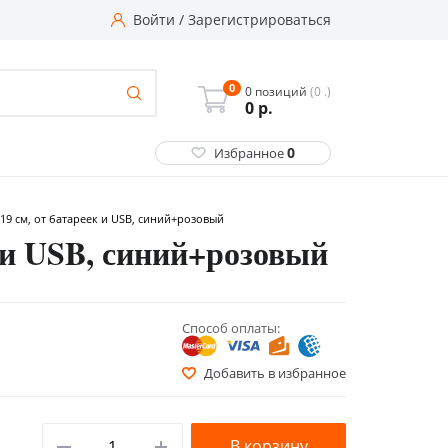
Войти
/
Зарегистрироваться
0
0 позиций
(0 .)
0
р.
0
Избранное
 19 см, от батареек и USB, синий+розовый
к и USB, синий+розовый
Способ оплаты:
Добавить в избранное
В корзину