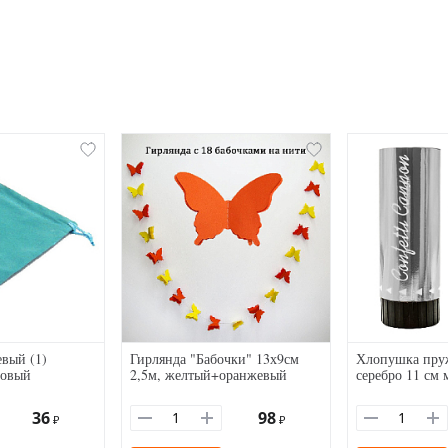
вый (1)
Гирлянда "Бабочки" 13х9см
Хлопушка пру
зовый
2,5м, желтый+оранжевый
серебро 11 см 
36
98
₽
₽