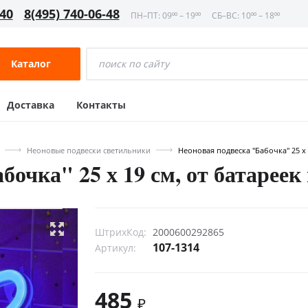
-40
8(495) 740-06-48
ПН–ПТ: 09⁰⁰ – 19⁰⁰
СБ–ВС: 10⁰⁰ – 18⁰⁰
Каталог
Доставка
Контакты
Неоновые подвески светильники
Неоновая подвеска "Бабочка" 25 х
бочка" 25 х 19 см, от батарее
ШтрихКод:
2000600292865
107-1314
Артикул:
485
₽