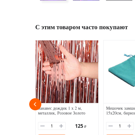
С этим товаром часто покупают
Занавес дождик 1 х 2 м,
Мешочек замше
металлик, Розовое Золото
15х20см, бирю
125
₽