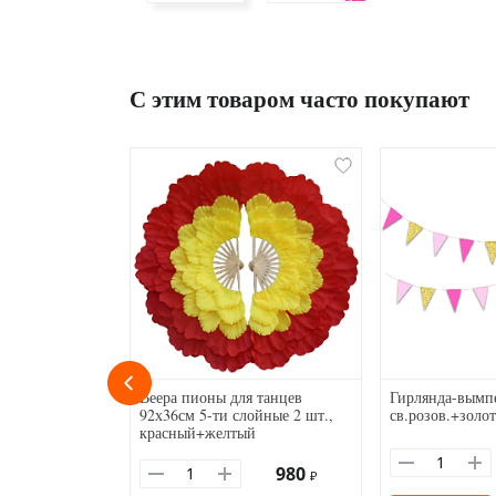
С этим товаром часто покупают
Веера пионы для танцев
Гирлянда-вымпе
92х36см 5-ти слойные 2 шт.,
св.розов.+золо
красный+желтый
980
₽