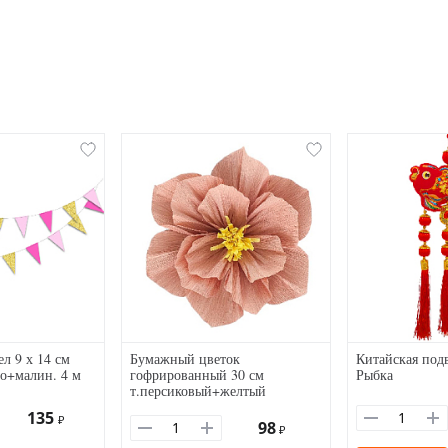
л 9 х 14 см
Бумажный цветок
Китайская подв
то+малин. 4 м
гофрированный 30 см
Рыбка
т.персиковый+желтый
135
₽
98
₽