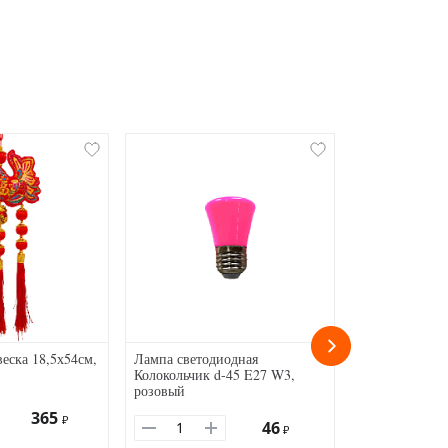
еска 18,5х54см,
Лампа светодиодная
Китайский фо
Колокольчик d-45 E27 W3,
рисунком, 30
розовый
365
₽
46
₽