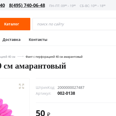
-40
8(495) 740-06-48
ПН–ПТ: 09⁰⁰ – 19⁰⁰
СБ–ВС: 10⁰⁰ – 18⁰⁰
Каталог
Доставка
Контакты
цией 40 см
Фант с перфорацией 40 см амарантовый
0 см амарантовый
ШтрихКод:
2000000027487
002-0138
Артикул:
50
₽