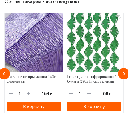
С этим товаром часто покупают
Нитяные шторы-лапша 1х3м,
Гирлянда из гофрированной
сиреневый
бумаги 280х15 см, зеленый
163
68
₽
₽
В корзину
В корзину