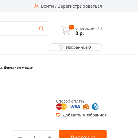
Войти
/
Зарегистрироваться
0
0 позиций
(0 .)
0
р.
0
Избранное
см, Денежные мешки
Способ оплаты:
Добавить в избранное
В корзину