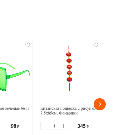
ые зеленые №11
Китайская подвеска с рисунком
Очки Капельк
7,5х85см, Фонарики
коричневый+
98
345
₽
₽