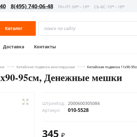
-40
8(495) 740-06-48
ПН–ПТ: 09⁰⁰ – 19⁰⁰
СБ–ВС: 10⁰⁰ – 18⁰⁰
Каталог
Доставка
Контакты
ски
Китайские подвески многоярусные
Китайская подвеска 11х90-95
1х90-95см, Денежные мешки
ШтрихКод:
2000600305084
010-5528
Артикул:
345
₽