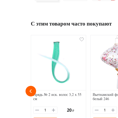
С этим товаром часто покупают
Прядь № 2 иск. волос 3,2 х 55
Вьетнамский ф
см
белый 246
20
₽