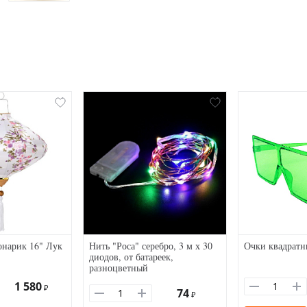
онарик 16" Лук
Нить "Роса" серебро, 3 м х 30
Очки квадратн
диодов, от батареек,
разноцветный
1 580
₽
74
₽