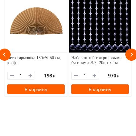
Веер-гармошка 180г/м 60 см,
Набор нитей с акриловыми
крафт
бусинами №3, 20шт х 1м
198
970
₽
₽
В корзину
В корзину