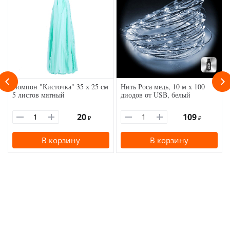
Помпон "Кисточка" 35 х 25 см
Нить Роса медь, 10 м х 100
5 листов мятный
диодов от USB, белый
20
109
₽
₽
В корзину
В корзину