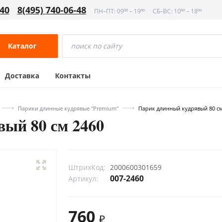
-40
8(495) 740-06-48
ПН–ПТ: 09⁰⁰ – 19⁰⁰
СБ–ВС: 10⁰⁰ – 18⁰⁰
Каталог
Доставка
Контакты
Парики длинные кудрявые "Premium"
Парик длинный кудрявый 80 см
ый 80 см 2460
ШтрихКод:
2000600301659
007-2460
Артикул:
760
₽