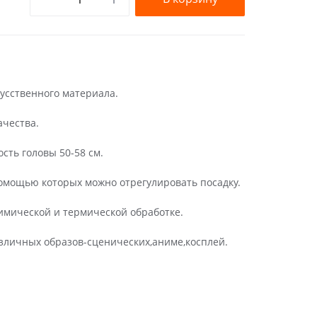
кусственного материала.
ачества.
сть головы 50-58 см.
омощью которых можно отрегулировать посадку.
имической и термической обработке.
зличных образов-сценических,аниме,косплей.