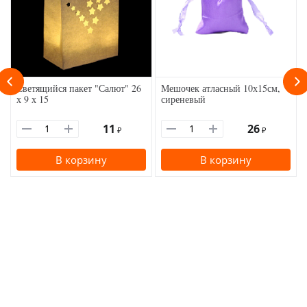
Светящийся пакет "Салют" 26
Мешочек атласный 10х15см,
х 9 х 15
сиреневый
11
26
₽
₽
В корзину
В корзину