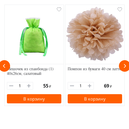
Мешочек из спанбонда (1)
Помпон из бумаги 40 см латте
40х26см, салатовый
55
69
₽
₽
В корзину
В корзину