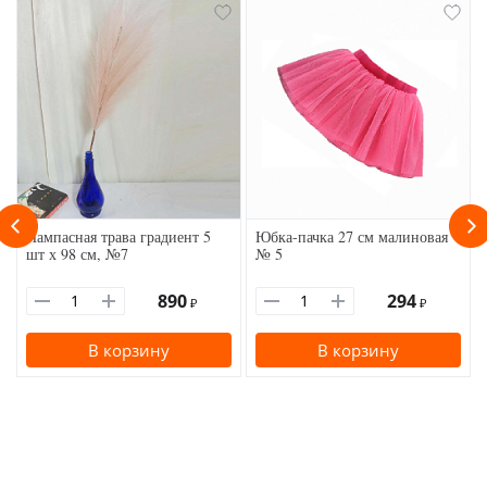
Пампасная трава градиент 5
Юбка-пачка 27 см малиновая
шт х 98 см, №7
№ 5
890
294
₽
₽
В корзину
В корзину