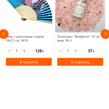
Веер с цветочным узором
Хлопушка "Конфетти" 18 см
38х21 см, №19
микс № 4
128
37
₽
₽
В корзину
В корзину