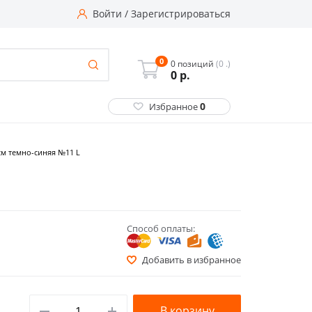
Войти
/
Зарегистрироваться
0
0 позиций
(0 .)
0
р.
0
Избранное
см темно-синяя №11 L
Способ оплаты:
Добавить в избранное
В корзину