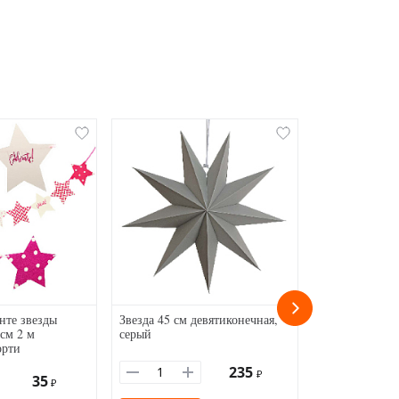
нте звезды
Звезда 45 см девятиконечная,
Бумага тишью
 см 2 м
серый
красная-2 76х
орти
14г/м
235
₽
35
₽