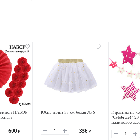
ужиной НАБОР
Юбка-пачка 33 см белая № 6
Гирлянда на ле
расный
"Celebrate!" 20
малиновое асс
600
336
₽
₽