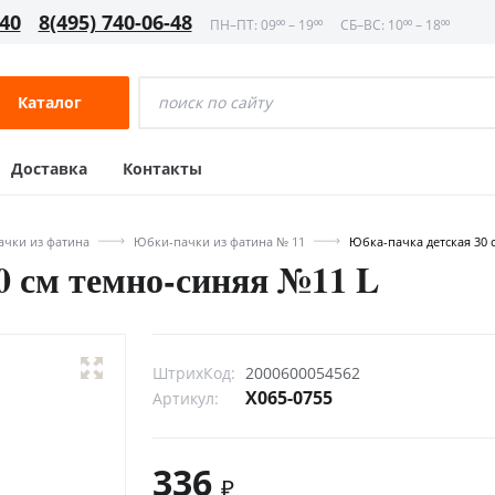
-40
8(495) 740-06-48
ПН–ПТ: 09⁰⁰ – 19⁰⁰
СБ–ВС: 10⁰⁰ – 18⁰⁰
Каталог
Доставка
Контакты
чки из фатина
Юбки-пачки из фатина № 11
Юбка-пачка детская 30 
0 см темно-синяя №11 L
ШтрихКод:
2000600054562
Х065-0755
Артикул:
336
₽