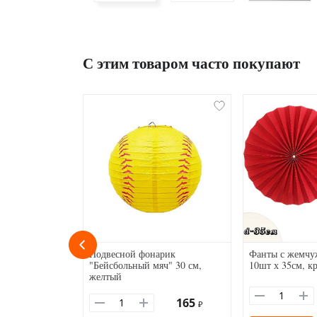
С этим товаром часто покупают
Подвесной фонарик
Фанты с жемч
"Бейсбольный мяч" 30 см,
10шт х 35см, к
желтый
165
₽